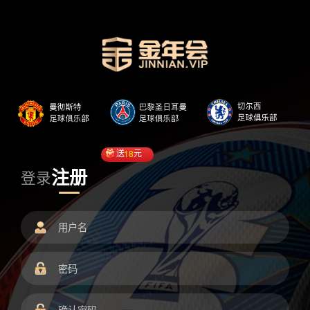
送
18
元
注册
登录