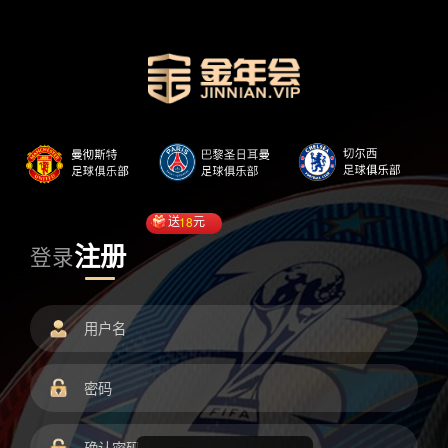
送
18
元
注册
登录